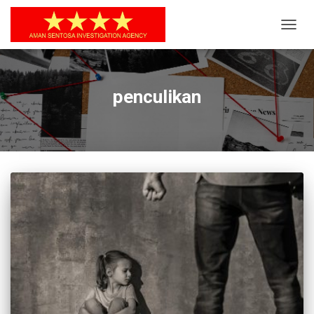
TOGG
NAVIG
penculikan