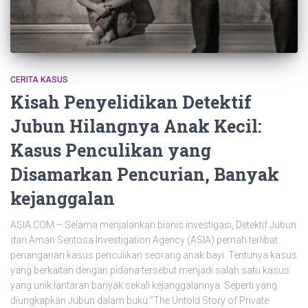
CERITA KASUS
Kisah Penyelidikan Detektif
Jubun Hilangnya Anak Kecil:
Kasus Penculikan yang
Disamarkan Pencurian, Banyak
kejanggalan
ASIA.COM – Selama menjalankan bisnis investigasi, Detektif Jubun
dari Aman Sentosa Investigation Agency (ASIA) pernah terlibat
penanganan kasus penculikan seorang anak bayi. Tentunya kasus
yang berkaitan dengan pidana tersebut menjadi salah satu kasus
yang unik lantaran banyak sekali kejanggalannya. Seperti yang
diungkapkan Jubun dalam buku “The Untold Story of Private