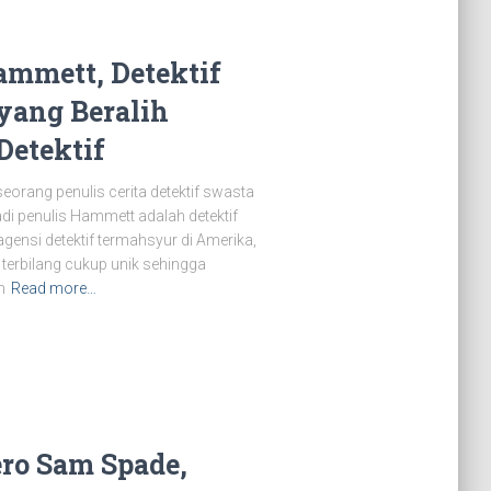
ammett, Detektif
yang Beralih
Detektif
orang penulis cerita detektif swasta
di penulis Hammett adalah detektif
agensi detektif termahsyur di Amerika,
i terbilang cukup unik sehingga
n
Read more…
ro Sam Spade,