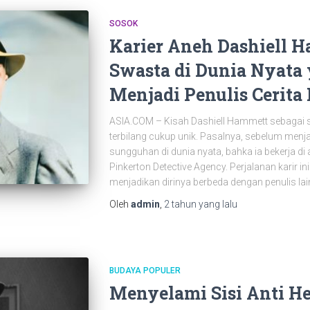
SOSOK
Karier Aneh Dashiell H
Swasta di Dunia Nyata 
Menjadi Penulis Cerita 
ASIA.COM – Kisah Dashiell Hammett sebagai se
terbilang cukup unik. Pasalnya, sebelum menja
sungguhan di dunia nyata, bahka ia bekerja di 
Pinkerton Detective Agency. Perjalanan karir in
menjadikan dirinya berbeda dengan penulis lai
Oleh
admin
,
2 tahun
yang lalu
BUDAYA POPULER
Menyelami Sisi Anti He