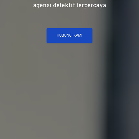
agensi detektif terpercaya
HUBUNGI KAMI