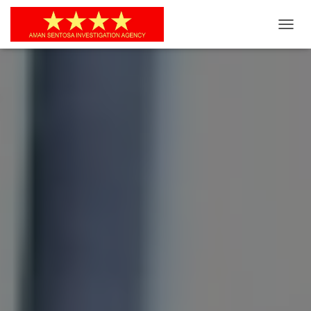
T
O
G
G
L
E
N
A
V
I
G
A
S
I