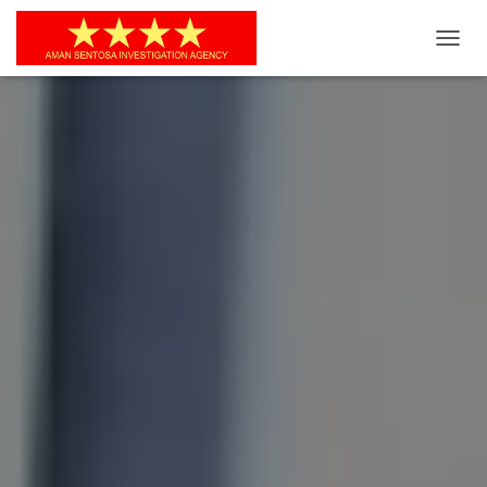
T
O
G
G
L
E
N
A
V
I
G
A
S
I