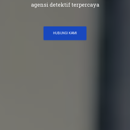
agensi detektif terpercaya
HUBUNGI KAMI