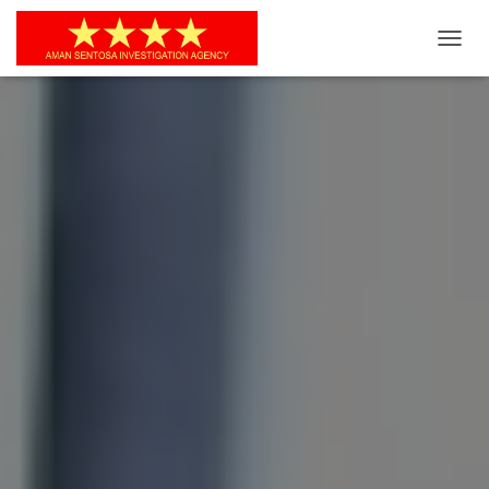
T
O
G
G
L
E
N
A
V
I
G
A
S
I