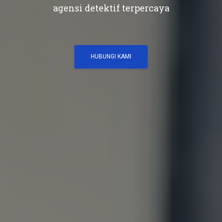
agensi detektif terpercaya
HUBUNGI KAMI