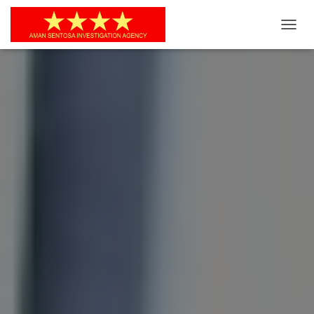
T
O
G
G
L
E
N
A
V
I
G
A
S
I