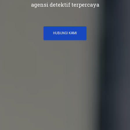
agensi detektif terpercaya
HUBUNGI KAMI