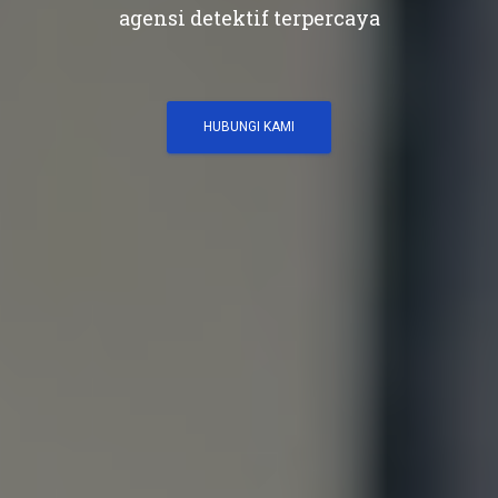
agensi detektif terpercaya
HUBUNGI KAMI