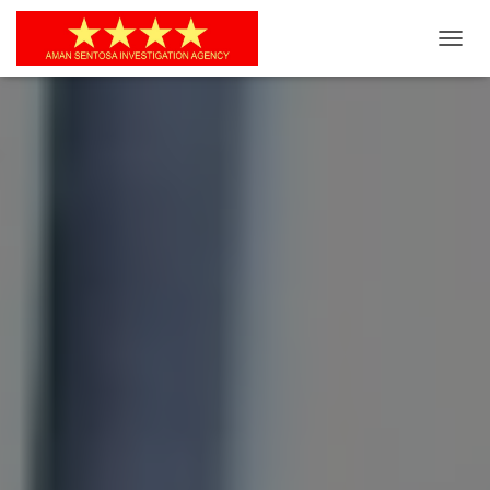
T
O
G
G
L
E
N
A
V
I
G
A
S
I